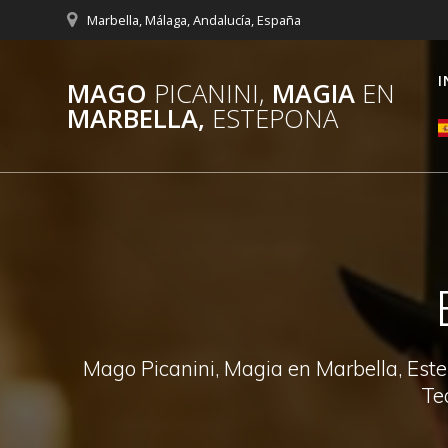
Saltar
Marbella, Málaga, Andalucía, España
al
contenido
I
MAGO
PICANINI,
MAGIA
EN
MARBELLA,
ESTEPONA
Mago Picanini, Magia en Marbella, Este
Te