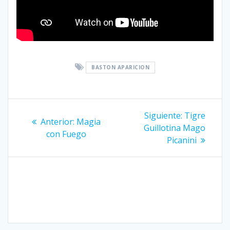
BASTON APARICION
Navegación
Siguiente
Siguiente:
Tigre
Entrada
Anterior:
Magia
entrada:
de
Guillotina Mago
anterior:
con Fuego
Picanini
entradas