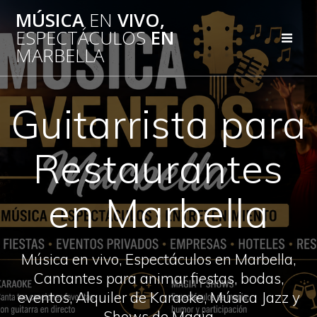
Saltar
MÚSICA
EN
VIVO,
al
ESPECTÁCULOS
EN
contenido
MARBELLA
Guitarrista para
Restaurantes
en Marbella
Música en vivo, Espectáculos en Marbella,
Cantantes para animar fiestas, bodas,
eventos, Alquiler de Karaoke, Música Jazz y
Shows de Magia