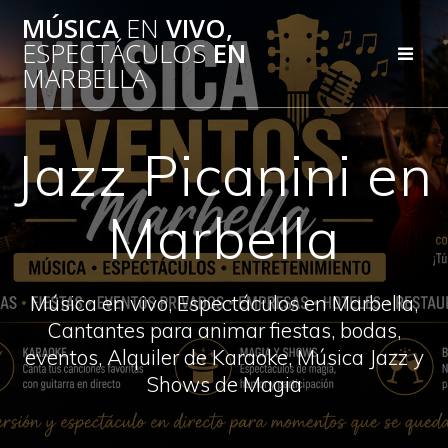
Saltar
MÚSICA
EN
VIVO,
al
ESPECTÁCULOS
EN
contenido
MARBELLA
Jazz Picanini en
Marbella
Música en vivo, Espectáculos en Marbella,
Cantantes para animar fiestas, bodas,
eventos, Alquiler de Karaoke, Música Jazz y
Shows de Magia