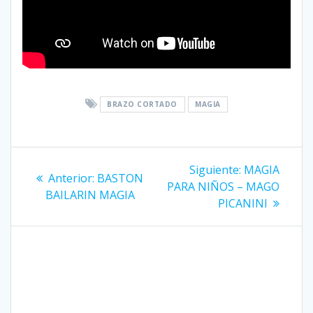
BRAZO CORTADO
MAGIA
Navegación
Siguiente
Siguiente:
MAGIA
Entrada
Anterior:
BASTON
entrada:
de
PARA NIÑOS – MAGO
anterior:
BAILARIN MAGIA
PICANINI
entradas