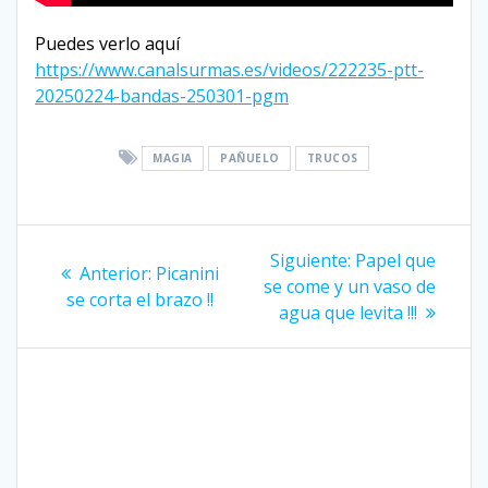
Puedes verlo aquí
https://www.canalsurmas.es/videos/222235-ptt-
20250224-bandas-250301-pgm
MAGIA
PAÑUELO
TRUCOS
Navegación
Siguiente
Siguiente:
Papel que
Entrada
Anterior:
Picanini
entrada:
de
se come y un vaso de
anterior:
se corta el brazo !!
agua que levita !!!
entradas