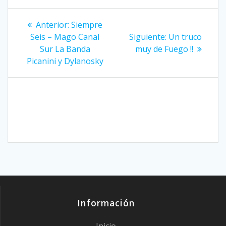
Navegación
Entrada
Anterior:
Siempre
anterior:
Siguiente
de
Seis – Mago Canal
Siguiente:
Un truco
entrada:
Sur La Banda
muy de Fuego !!
entradas
Picanini y Dylanosky
Información