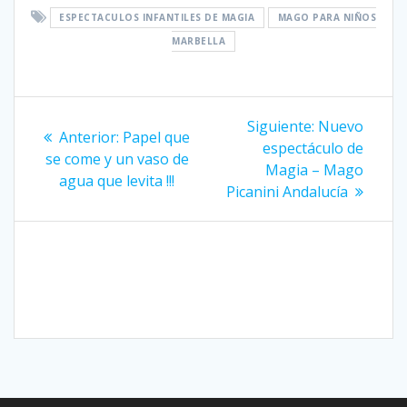
ESPECTACULOS INFANTILES DE MAGIA
MAGO PARA NIÑOS
MARBELLA
Navegación
Siguiente
Siguiente:
Nuevo
Entrada
Anterior:
Papel que
entrada:
de
espectáculo de
anterior:
se come y un vaso de
Magia – Mago
agua que levita !!!
entradas
Picanini Andalucía