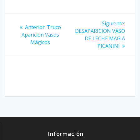
Navegación
Siguie
Siguiente:
Entrada
Anterior:
Truco
entrad
de
DESAPARICION VASO
anterior:
Aparición Vasos
DE LECHE MAGIA
Mágicos
entradas
PICANINI
Información