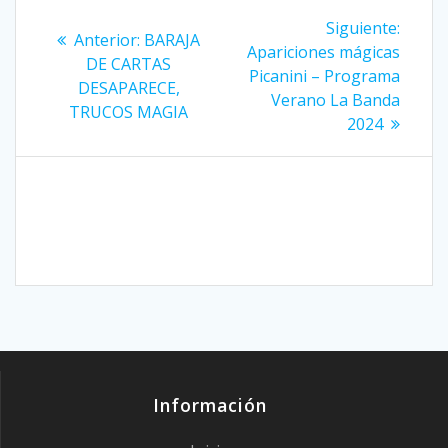
Navegación
Siguie
Siguiente:
Entrada
Anterior:
BARAJA
entrad
de
Apariciones mágicas
anterior:
DE CARTAS
Picanini – Programa
DESAPARECE,
entradas
Verano La Banda
TRUCOS MAGIA
2024
Información